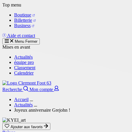
Aller
Top menu
au
Boutique
contenu
Billetterie
principal
Business
Aide et contact
Menu
Fermer
Mises en avant
Actualités
équipe pro
Classement
Calendrier
Recherche
Mon compte
Accueil
Actualités
Joyeux anniversaire Grejohn !
Ajouter aux favoris