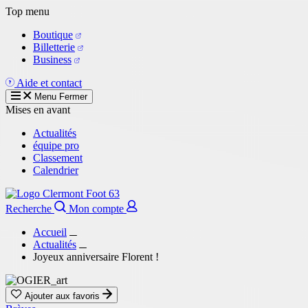
Aller
Top menu
au
Boutique
contenu
Billetterie
principal
Business
Aide et contact
Menu
Fermer
Mises en avant
Actualités
équipe pro
Classement
Calendrier
Recherche
Mon compte
Accueil
Actualités
Joyeux anniversaire Florent !
Ajouter aux favoris