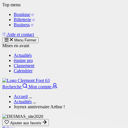
Aller
Top menu
au
Boutique
contenu
Billetterie
principal
Business
Aide et contact
Menu
Fermer
Mises en avant
Actualités
équipe pro
Classement
Calendrier
Recherche
Mon compte
Accueil
Actualités
Joyeux anniversaire Arthur !
Ajouter aux favoris