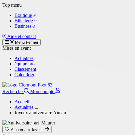
Aller
Top menu
au
Boutique
contenu
Billetterie
principal
Business
Aide et contact
Menu
Fermer
Mises en avant
Actualités
équipe pro
Classement
Calendrier
Recherche
Mon compte
Accueil
Actualités
Joyeux anniversaire Aïman !
Ajouter aux favoris