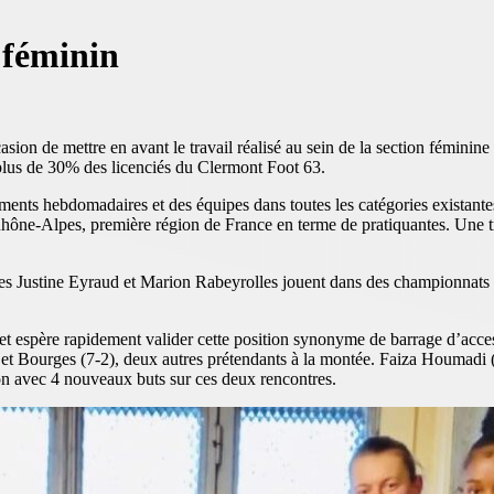
 féminin
asion de mettre en avant le travail réalisé au sein de la section féminin
 plus de 30% des licenciés du Clermont Foot 63.
ments hebdomadaires et des équipes dans toutes les catégories existantes
Rhône-Alpes, première région de France en terme de pratiquantes. Une tr
s Justine Eyraud et Marion Rabeyrolles jouent dans des championnats ma
t espère rapidement valider cette position synonyme de barrage d’acces
t Bourges (7-2), deux autres prétendants à la montée. Faiza Houmadi (su
on avec 4 nouveaux buts sur ces deux rencontres.