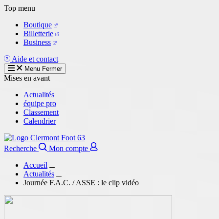
Aller
Top menu
au
Boutique
contenu
Billetterie
principal
Business
Aide et contact
Menu
Fermer
Mises en avant
Actualités
équipe pro
Classement
Calendrier
Recherche
Mon compte
Accueil
Actualités
Journée F.A.C. / ASSE : le clip vidéo