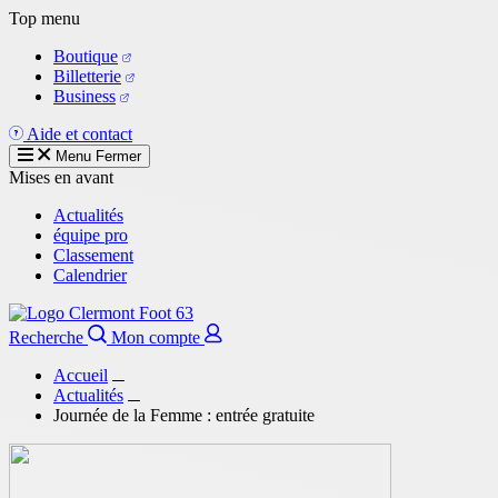
Aller
Top menu
au
Boutique
contenu
Billetterie
principal
Business
Aide et contact
Menu
Fermer
Mises en avant
Actualités
équipe pro
Classement
Calendrier
Recherche
Mon compte
Accueil
Actualités
Journée de la Femme : entrée gratuite