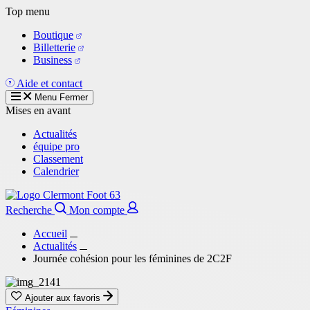
Aller
Top menu
au
Boutique
contenu
Billetterie
principal
Business
Aide et contact
Menu
Fermer
Mises en avant
Actualités
équipe pro
Classement
Calendrier
Recherche
Mon compte
Accueil
Actualités
Journée cohésion pour les féminines de 2C2F
Ajouter aux favoris