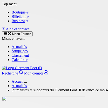
Aller
Top menu
au
Boutique
contenu
Billetterie
principal
Business
Aide et contact
Menu
Fermer
Mises en avant
Actualités
équipe pro
Classement
Calendrier
Recherche
Mon compte
Accueil
Actualités
journalistes et supporters du Clermont Foot. Il devance ce mois