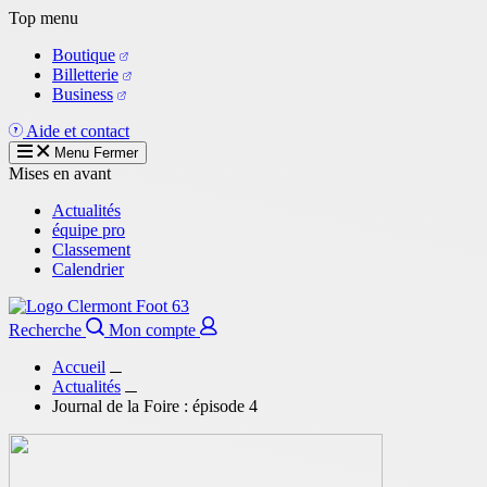
Aller
Top menu
au
Boutique
contenu
Billetterie
principal
Business
Aide et contact
Menu
Fermer
Mises en avant
Actualités
équipe pro
Classement
Calendrier
Recherche
Mon compte
Accueil
Actualités
Journal de la Foire : épisode 4