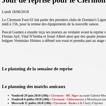
Jour de reprise pour le Clermon
Lundi 18/06/2018
Le Clermont Foot 63 fait partie des premiers clubs de Domino's Ligue 2
midi à 15h, pour la remise des équipements de la nouvelle saison.
Pascal Gastien a ensuite reçu ses joueurs au vestiaire avant la repris
Florian Ayé, Vital N'Simba et Josué Albert ainsi que des quatre jeu
bulgare Ventsislav Hristov a débuté son essai et prendra part au sta
Le planning de la semaine de reprise
Le planning des matchs amicaux
Vendredi 29 juin 2018 (18h) :
Clermont - MC Alger
au stade Gabriel-Mo
Vendredi 6 juillet 2018 (20h) :
Clermont - Châteauroux
à Montluçon (st
Mercredi 11 juillet 2018 (18h) :
Clermont - Rodez
à St Chely d'Apcher.