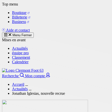
Aller
Top menu
au
Boutique
contenu
Billetterie
principal
Business
Aide et contact
Menu
Fermer
Mises en avant
Actualités
équipe pro
Classement
Calendrier
Recherche
Mon compte
Accueil
Actualités
Jonathan Iglesias, nouvelle recrue