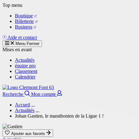
Aller
Top menu
au
Boutique
contenu
Billetterie
principal
Business
Aide et contact
Menu
Fermer
Mises en avant
Actualités
équipe pro
Classement
Calendrier
Recherche
Mon compte
Accueil
Actualités
Johan Gastien, le marathonien de la Ligue 1 !
Ajouter aux favoris