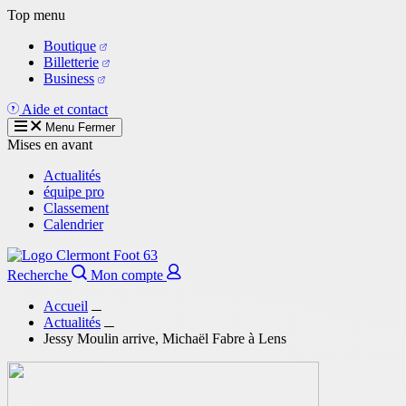
Aller
Top menu
au
Boutique
contenu
Billetterie
principal
Business
Aide et contact
Menu
Fermer
Mises en avant
Actualités
équipe pro
Classement
Calendrier
Recherche
Mon compte
Accueil
Actualités
Jessy Moulin arrive, Michaël Fabre à Lens