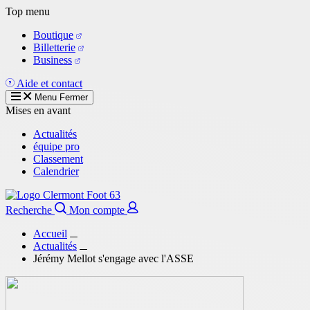
Aller
Top menu
au
Boutique
contenu
Billetterie
principal
Business
Aide et contact
Menu
Fermer
Mises en avant
Actualités
équipe pro
Classement
Calendrier
Recherche
Mon compte
Accueil
Actualités
Jérémy Mellot s'engage avec l'ASSE