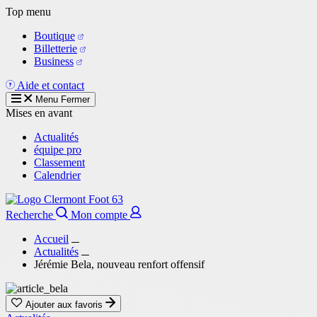
Aller
Top menu
au
Boutique
contenu
Billetterie
principal
Business
Aide et contact
Menu
Fermer
Mises en avant
Actualités
équipe pro
Classement
Calendrier
Recherche
Mon compte
Accueil
Actualités
Jérémie Bela, nouveau renfort offensif
Ajouter aux favoris