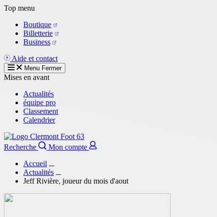
Aller
Top menu
au
Boutique
contenu
Billetterie
principal
Business
Aide et contact
Menu
Fermer
Mises en avant
Actualités
équipe pro
Classement
Calendrier
Recherche
Mon compte
Accueil
Actualités
Jeff Rivière, joueur du mois d'aout