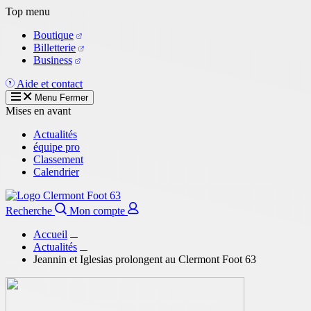
Aller
Top menu
au
Boutique
contenu
Billetterie
principal
Business
Aide et contact
Menu
Fermer
Mises en avant
Actualités
équipe pro
Classement
Calendrier
Recherche
Mon compte
Accueil
Actualités
Jeannin et Iglesias prolongent au Clermont Foot 63