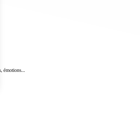
, émotions...
s Options
ètres de confidentialité, en garantissant la conformité avec le