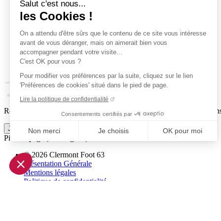
Salut c'est nous...
les Cookies !
On a attendu d'être sûrs que le contenu de ce site vous intéresse
avant de vous déranger, mais on aimerait bien vous
accompagner pendant votre visite...
C'est OK pour vous ?
Pour modifier vos préférences par la suite, cliquez sur le lien
'Préférences de cookies' situé dans le pied de page.
Lire la politique de confidentialité
Reçois par email ta dose officielle de Clermont Foot 63 : actus, matchs
Consentements certifiés par
Je m'inscris à la newsletter
Non merci
Je choisis
OK pour moi
Pied de page (liens légaux)
Axeptio consent
© 2026 Clermont Foot 63
Plateforme de Gestion du Consentement : Personnalisez vo
Présentation Générale
Mentions légales
Notre plateforme vous permet d'adapter et de gérer vos param
Politique de confidentialité
Plan du site
Accessibilité: Partiellement conforme
Conditions générales de vente
Gestion des cookies