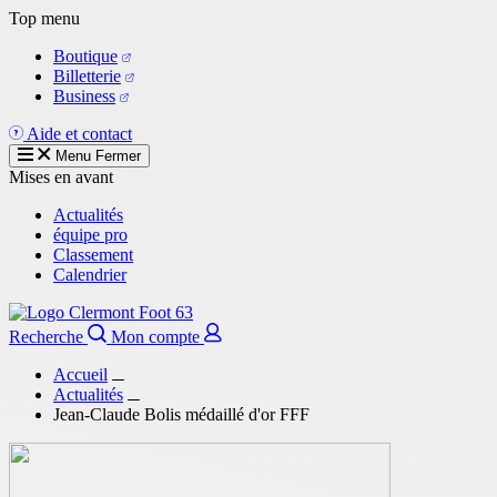
Aller
Top menu
au
Boutique
contenu
Billetterie
principal
Business
Aide et contact
Menu
Fermer
Mises en avant
Actualités
équipe pro
Classement
Calendrier
Recherche
Mon compte
Accueil
Actualités
Jean-Claude Bolis médaillé d'or FFF