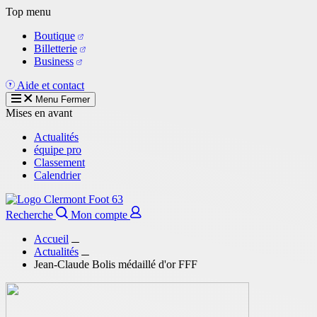
Aller
Top menu
au
Boutique
contenu
Billetterie
principal
Business
Aide et contact
Menu
Fermer
Mises en avant
Actualités
équipe pro
Classement
Calendrier
Recherche
Mon compte
Accueil
Actualités
Jean-Claude Bolis médaillé d'or FFF