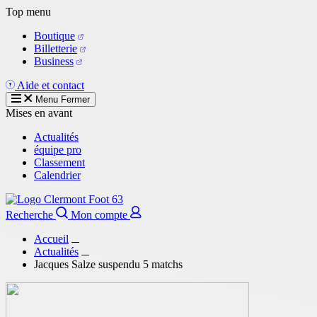
Aller
Top menu
au
Boutique
contenu
Billetterie
principal
Business
Aide et contact
Menu
Fermer
Mises en avant
Actualités
équipe pro
Classement
Calendrier
Recherche
Mon compte
Accueil
Actualités
Jacques Salze suspendu 5 matchs