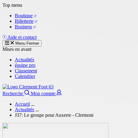
Aller
Top menu
au
Boutique
contenu
Billetterie
principal
Business
Aide et contact
Menu
Fermer
Mises en avant
Actualités
équipe pro
Classement
Calendrier
Recherche
Mon compte
Accueil
Actualités
J37: Le groupe pour Auxerre - Clermont