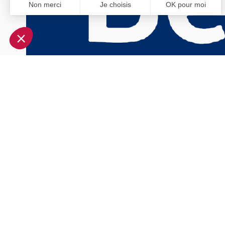
Non merci
Je choisis
OK pour moi
Axeptio consent
Plateforme de Gestion du Consentement : Personnalisez vo
Notre plateforme vous permet d'adapter et de gérer vos param