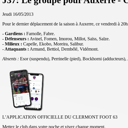
J37: Le groupe pour Auxerre - 
Jeudi 16/05/2013
Pour le dernier déplacement de la saison à Auxerre, ce vendredi à 2
- Gardiens :
Farnolle, Fabre
.
- Défenseurs :
Avinel, Fomen, Imorou, Millot, Saïss, Salze.
- Milieux :
Capelle, Ekobo, Moreira, Salibur.
- Attaquants :
Armand, Bettiol, Dembélé, Vidémont.
Absents :
Esor (suspendu), Perrinelle (pied), Bockhorni (adducteurs
L’APPLICATION OFFICIELLE DU CLERMONT FOOT 63
Mettez le club dans votre poche et vivez chaque moment.