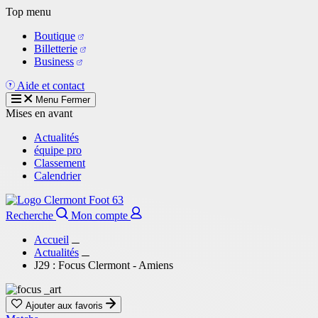
Aller
Top menu
au
Boutique
contenu
Billetterie
principal
Business
Aide et contact
Menu
Fermer
Mises en avant
Actualités
équipe pro
Classement
Calendrier
Recherche
Mon compte
Accueil
Actualités
J29 : Focus Clermont - Amiens
Ajouter aux favoris