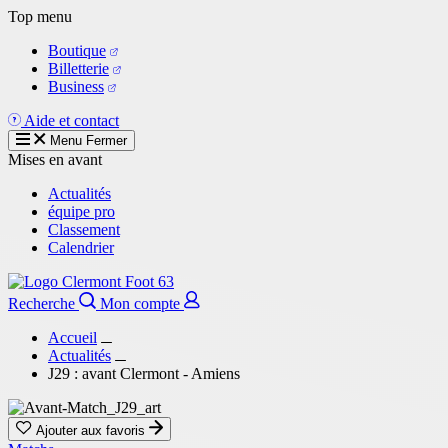
Aller
Top menu
au
Boutique
contenu
Billetterie
principal
Business
Aide et contact
Menu
Fermer
Mises en avant
Actualités
équipe pro
Classement
Calendrier
Recherche
Mon compte
Accueil
Actualités
J29 : avant Clermont - Amiens
Ajouter aux favoris