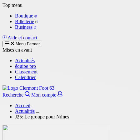
Aller
Top menu
au
Boutique
contenu
Billetterie
principal
Business
Aide et contact
Menu
Fermer
Mises en avant
Actualités
équipe pro
Classement
Calendrier
Recherche
Mon compte
Accueil
Actualités
J25: Le groupe pour Nîmes