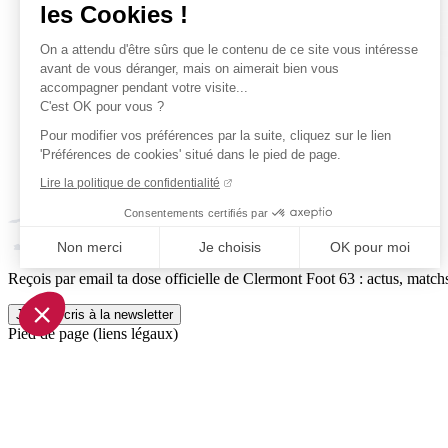
les Cookies !
On a attendu d'être sûrs que le contenu de ce site vous intéresse
avant de vous déranger, mais on aimerait bien vous
accompagner pendant votre visite...
C'est OK pour vous ?
Pour modifier vos préférences par la suite, cliquez sur le lien
'Préférences de cookies' situé dans le pied de page.
Lire la politique de confidentialité
Consentements certifiés par
Non merci
Je choisis
OK pour moi
Reçois par email ta dose officielle de Clermont Foot 63 : actus, matchs
Axeptio consent
Plateforme de Gestion du Consentement : Personnalisez vo
Je m'inscris à la newsletter
Pied de page (liens légaux)
Notre plateforme vous permet d'adapter et de gérer vos param
© 2026 Clermont Foot 63
Présentation Générale
Mentions légales
Politique de confidentialité
Plan du site