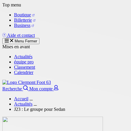
Aller
Top menu
au
Boutique
contenu
Billetterie
principal
Business
Aide et contact
Menu
Fermer
Mises en avant
Actualités
équipe pro
Classement
Calendrier
Recherche
Mon compte
Accueil
Actualités
J23 : Le groupe pour Sedan