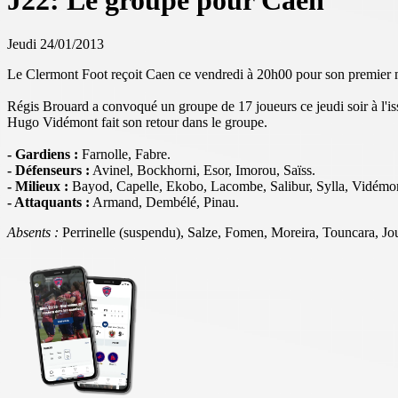
J22: Le groupe pour Caen
Jeudi 24/01/2013
Le Clermont Foot reçoit Caen ce vendredi à 20h00 pour son premier m
Régis Brouard a convoqué un groupe de 17 joueurs ce jeudi soir à l'is
Hugo Vidémont fait son retour dans le groupe.
- Gardiens :
Farnolle, Fabre
.
- Défenseurs :
Avinel, Bockhorni, Esor, Imorou, Saïss.
- Milieux :
Bayod, Capelle, Ekobo, Lacombe, Salibur, Sylla, Vidémo
- Attaquants :
Armand, Dembélé, Pinau.
Absents :
Perrinelle (suspendu), Salze, Fomen, Moreira, Touncara, Jou