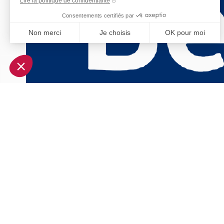
Lire la politique de confidentialité
Consentements certifiés par
Non merci
Je choisis
OK pour moi
Axeptio consent
Plateforme de Gestion du Consentement : Personnalisez vo
Notre plateforme vous permet d'adapter et de gérer vos param