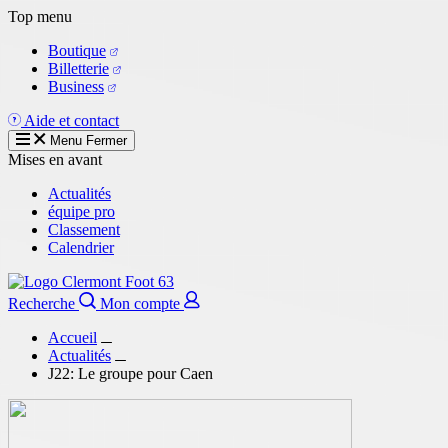
Aller
Top menu
au
Boutique
contenu
Billetterie
principal
Business
Aide et contact
Menu
Fermer
Mises en avant
Actualités
équipe pro
Classement
Calendrier
Recherche
Mon compte
Accueil
Actualités
J22: Le groupe pour Caen