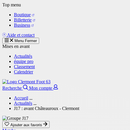
Aller
Top menu
au
Boutique
contenu
Billetterie
principal
Business
Aide et contact
Menu
Fermer
Mises en avant
Actualités
équipe pro
Classement
Calendrier
Recherche
Mon compte
Accueil
Actualités
J17 : avant Châteauroux - Clermont
Ajouter aux favoris