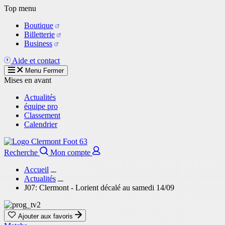
Aller
Top menu
au
Boutique
contenu
Billetterie
principal
Business
Aide et contact
Menu
Fermer
Mises en avant
Actualités
équipe pro
Classement
Calendrier
Recherche
Mon compte
Accueil
Actualités
J07: Clermont - Lorient décalé au samedi 14/09
Ajouter aux favoris