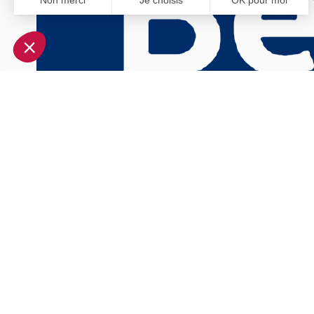
Non merci
Je choisis
OK pour moi
Axeptio consent
Plateforme de Gestion du Consentement : Personnalisez vo
Notre plateforme vous permet d'adapter et de gérer vos param