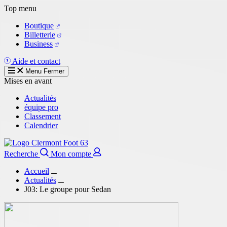
Aller
Top menu
au
Boutique
contenu
Billetterie
principal
Business
Aide et contact
Menu
Fermer
Mises en avant
Actualités
équipe pro
Classement
Calendrier
Recherche
Mon compte
Accueil
Actualités
J03: Le groupe pour Sedan