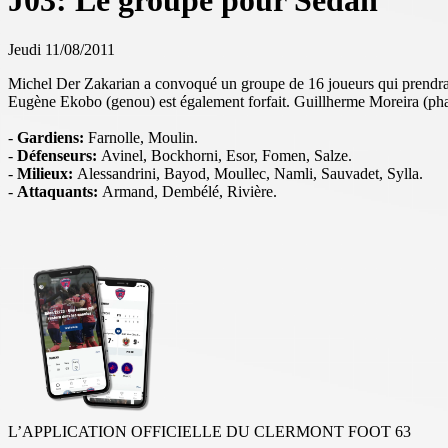
J03: Le groupe pour Sedan
Jeudi 11/08/2011
Michel Der Zakarian a convoqué un groupe de 16 joueurs qui prendra la
Eugène Ekobo (genou) est également forfait. Guillherme Moreira (pha
-
Gardiens:
Farnolle, Moulin.
-
Défenseurs:
Avinel, Bockhorni, Esor, Fomen, Salze.
-
Milieux:
Alessandrini, Bayod, Moullec, Namli, Sauvadet, Sylla.
-
Attaquants:
Armand, Dembélé, Rivière.
L’APPLICATION OFFICIELLE DU CLERMONT FOOT 63