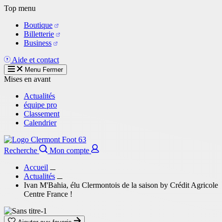
Aller
Top menu
au
Boutique
contenu
Billetterie
principal
Business
Aide et contact
Menu
Fermer
Mises en avant
Actualités
équipe pro
Classement
Calendrier
Recherche
Mon compte
Accueil
Actualités
Ivan M'Bahia, élu Clermontois de la saison by Crédit Agricole
Centre France !