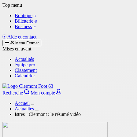
Aller
Top menu
au
Boutique
contenu
Billetterie
principal
Business
Aide et contact
Menu
Fermer
Mises en avant
Actualités
équipe pro
Classement
Calendrier
Recherche
Mon compte
Accueil
Actualités
Istres - Clermont : le résumé vidéo