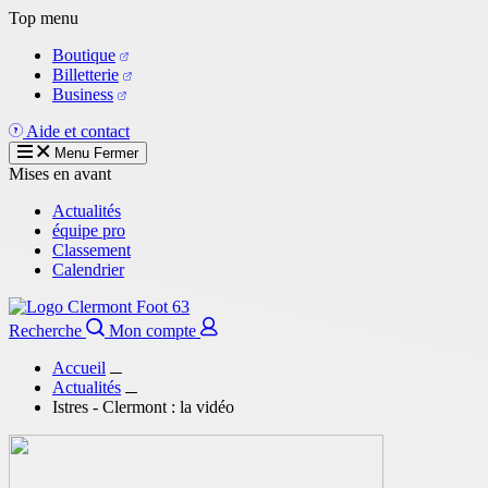
Aller
Top menu
au
Boutique
contenu
Billetterie
principal
Business
Aide et contact
Menu
Fermer
Mises en avant
Actualités
équipe pro
Classement
Calendrier
Recherche
Mon compte
Accueil
Actualités
Istres - Clermont : la vidéo