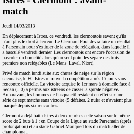
Istres - Clermont : avant-
match
Jeudi 14/03/2013
En déplacement à Istres, ce vendredi, les clermontois savent qu'ils
n'ont plus le droit à l'erreur. Le Clermont Foot devra faire un résultat
à Parsemain pour s'extirper de la zone de relégation, dans laquelle il
a basculé vendredi dernier. Les clermontois ont encore l'occasion de
basculer du bon côté alors qu'un seul point les sépare des trois
premiers non relégables (Le Mans, Laval, Niort).
Privé de match lundi suite aux chutes de neige sur la région
caennaise, le FC Istres retrouve la compétition après 15 jours sans
rencontre officielle. La victoire acquise le 1er mars à domicile face à
Sedan (1-0) a permis aux istréens de casser la spirale négative.
Auparavant, les hommes de Pasqualetti restaient en effet sur une
série de sept matchs sans victoire (5 défaites, 2 nuls) et n'avaient plus
marqué depuis six rencontres.
Clermont a déjà battu Istres à deux reprises cette saison sur le même
score de 2 buts à 1 : en Coupe de la Ligue au stade Parsemain (après
prolongation) et au stade Gabriel-Montpied lors du match aller de
championnat.