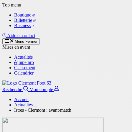
Aller
Top menu
au
Boutique
contenu
Billetterie
principal
Business
Aide et contact
Menu
Fermer
Mises en avant
Actualités
équipe pro
Classement
Calendrier
Recherche
Mon compte
Accueil
Actualités
Istres - Clermont : avant-match