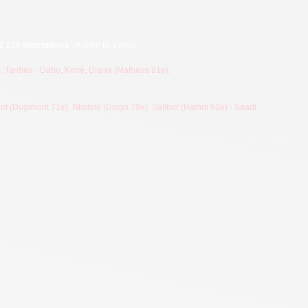
2 174 spectateurs -
Arbitre M. Leleu.
), Tardieu
- Dabo, Koné, Diarra (Matheus 81e).
mont (Dugimont 71e), Nkololo (Diogo 78e), Salibur (Hamdi 92e) - Saadi.