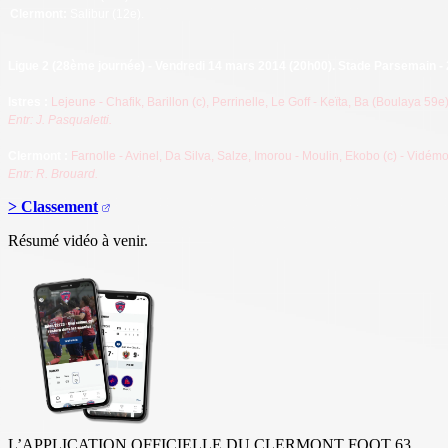
Clermont:
Salibur (12e).
Ligue 2 (28ème journée) - Vendredi 14 mars 2014 (20h00). Stade Parsemain - 
Istres
:
Lejeune - Chafik, Barillon (c), Perrinelle, Le Goff - Keïta, Ba (Boulaya 59e
Entr: J. Pasqualetti.
Clermont
:
Farnolle - Avinel, Da Silva, Salze, Imorou - Moulin, Ekobo (c) - Vidé
Entr: R. Brouard
.
> Classement
Résumé vidéo à venir.
L’APPLICATION OFFICIELLE DU CLERMONT FOOT 63