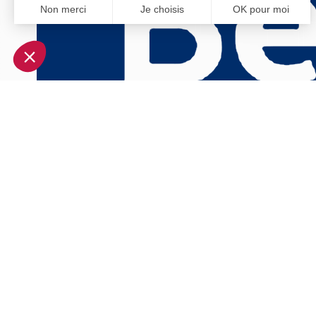
Non merci
Je choisis
OK pour moi
Axeptio consent
Plateforme de Gestion du Consentement : Personnalisez vo
Notre plateforme vous permet d'adapter et de gérer vos param