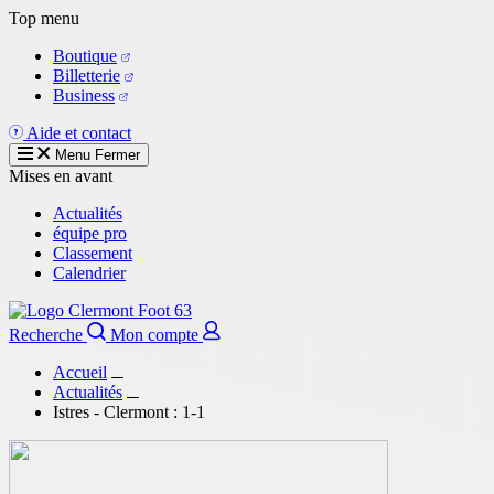
Aller
Top menu
au
Boutique
contenu
Billetterie
principal
Business
Aide et contact
Menu
Fermer
Mises en avant
Actualités
équipe pro
Classement
Calendrier
Recherche
Mon compte
Accueil
Actualités
Istres - Clermont : 1-1