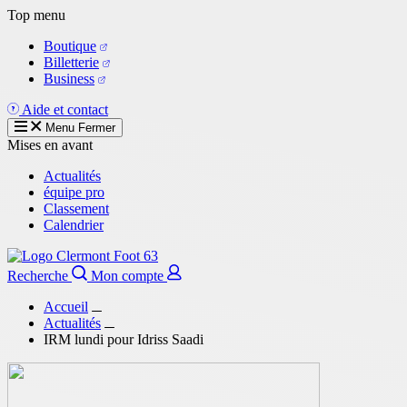
Aller
Top menu
au
Boutique
contenu
Billetterie
principal
Business
Aide et contact
Menu
Fermer
Mises en avant
Actualités
équipe pro
Classement
Calendrier
Recherche
Mon compte
Accueil
Actualités
IRM lundi pour Idriss Saadi