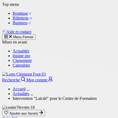
Aller
Top menu
au
Boutique
contenu
Billetterie
principal
Business
Aide et contact
Menu
Fermer
Mises en avant
Actualités
équipe pro
Classement
Calendrier
Recherche
Mon compte
Accueil
Actualités
Intervention "Laïcité" pour le Centre de Formation
Ajouter aux favoris