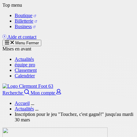
Aller
Top menu
au
Boutique
contenu
Billetterie
principal
Business
Aide et contact
Menu
Fermer
Mises en avant
Actualités
équipe pro
Classement
Calendrier
Recherche
Mon compte
Accueil
Actualités
Inscription pour le jeu "Touchez, c'est gagné!" jusqu'au mardi
30 mars