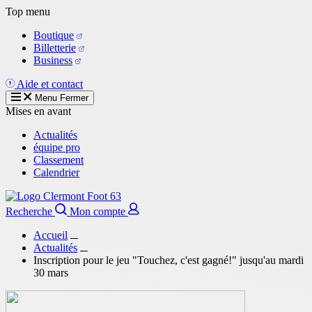
Aller
Top menu
au
Boutique
contenu
Billetterie
principal
Business
Aide et contact
Menu
Fermer
Mises en avant
Actualités
équipe pro
Classement
Calendrier
Recherche
Mon compte
Accueil
Actualités
Inscription pour le jeu "Touchez, c'est gagné!" jusqu'au mardi
30 mars