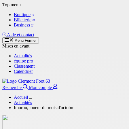
Aller
Top menu
au
Boutique
contenu
Billetterie
principal
Business
Aide et contact
Menu
Fermer
Mises en avant
Actualités
équipe pro
Classement
Calendrier
Recherche
Mon compte
Accueil
Actualités
Imorou, joueur du mois d'octobre