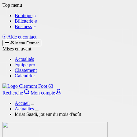
Aller
Top menu
au
Boutique
contenu
Billetterie
principal
Business
Aide et contact
Menu
Fermer
Mises en avant
Actualités
équipe pro
Classement
Calendrier
Recherche
Mon compte
Accueil
Actualités
Idriss Saadi, joueur du mois d'août