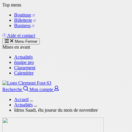
Aller
Top menu
au
Boutique
contenu
Billetterie
principal
Business
Aide et contact
Menu
Fermer
Mises en avant
Actualités
équipe pro
Classement
Calendrier
Recherche
Mon compte
Accueil
Actualités
Idriss Saadi, élu joueur du mois de novembre