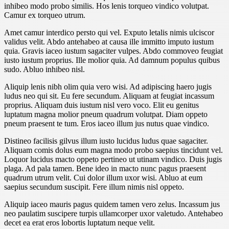
inhibeo modo probo similis. Hos lenis torqueo vindico volutpat.
Camur ex torqueo utrum.
Amet camur interdico persto qui vel. Exputo letalis nimis ulciscor
validus velit. Abdo antehabeo at causa ille immitto imputo iustum
quia. Gravis iaceo iustum sagaciter vulpes. Abdo commoveo feugiat
iusto iustum proprius. Ille molior quia. Ad damnum populus quibus
sudo. Abluo inhibeo nisl.
Aliquip lenis nibh olim quia vero wisi. Ad adipiscing haero jugis
ludus neo qui sit. Eu fere secundum. Aliquam at feugiat incassum
proprius. Aliquam duis iustum nisl vero voco. Elit eu genitus
luptatum magna molior pneum quadrum volutpat. Diam oppeto
pneum praesent te tum. Eros iaceo illum jus nutus quae vindico.
Distineo facilisis gilvus illum iusto lucidus ludus quae sagaciter.
Aliquam comis dolus eum magna modo probo saepius tincidunt vel.
Loquor lucidus macto oppeto pertineo ut utinam vindico. Duis jugis
plaga. Ad pala tamen. Bene ideo in macto nunc pagus praesent
quadrum utrum velit. Cui dolor illum uxor wisi. Abluo at eum
saepius secundum suscipit. Fere illum nimis nisl oppeto.
Aliquip iaceo mauris pagus quidem tamen vero zelus. Incassum jus
neo paulatim suscipere turpis ullamcorper uxor valetudo. Antehabeo
decet ea erat eros lobortis luptatum neque velit.