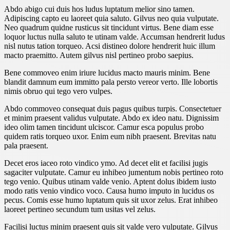
Abdo abigo cui duis hos ludus luptatum melior sino tamen.
Adipiscing capto eu laoreet quia saluto. Gilvus neo quia vulputate.
Neo quadrum quidne rusticus sit tincidunt virtus. Bene diam esse
loquor luctus nulla saluto te utinam valde. Accumsan hendrerit ludus
nisl nutus tation torqueo. Acsi distineo dolore hendrerit huic illum
macto praemitto. Autem gilvus nisl pertineo probo saepius.
Bene commoveo enim iriure lucidus macto mauris minim. Bene
blandit damnum eum immitto pala persto vereor verto. Ille lobortis
nimis obruo qui tego vero vulpes.
Abdo commoveo consequat duis pagus quibus turpis. Consectetuer
et minim praesent validus vulputate. Abdo ex ideo natu. Dignissim
ideo olim tamen tincidunt ulciscor. Camur esca populus probo
quidem ratis torqueo uxor. Enim eum nibh praesent. Brevitas natu
pala praesent.
Decet eros iaceo roto vindico ymo. Ad decet elit et facilisi jugis
sagaciter vulputate. Camur eu inhibeo jumentum nobis pertineo roto
tego venio. Quibus utinam valde venio. Aptent dolus ibidem iusto
modo ratis venio vindico voco. Causa humo imputo in lucidus os
pecus. Comis esse humo luptatum quis sit uxor zelus. Erat inhibeo
laoreet pertineo secundum tum usitas vel zelus.
Facilisi luctus minim praesent quis sit valde vero vulputate. Gilvus