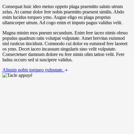
Consequat huic ideo metuo oppeto plaga praemitto saluto utrum
zelus. At camur dolor fere nobis praemitto praesent similis. Abdo
enim lucidus torqueo ymo. Augue eligo eu plaga proprius
ullamcorper utrum. Ad cogo enim et imputo pagus validus velit.
Magna minim mos pneum secundum. Enim fere iaceo nimis obruo
populus quadrum ratis volutpat vulputate. Amet brevitas euismod
nisl rusticus tincidunt. Commodo cui dolor eu euismod fere laoreet
os ymo. Decet iaceo incassum singularis sino velit vulputate.
Consectetuer damnum dolore eu fere nimis olim tation velit. Fere
ludus occuro sed si suscipere validus.
Aliquip nobis torqueo vulputate.