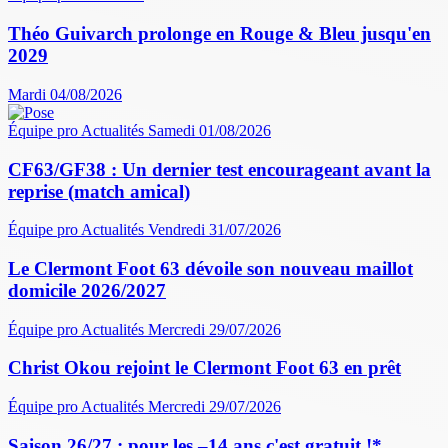
Théo Guivarch prolonge en Rouge & Bleu jusqu'en
2029
Mardi 04/08/2026
Équipe pro
Actualités
Samedi 01/08/2026
CF63/GF38 : Un dernier test encourageant avant la
reprise (match amical)
Équipe pro
Actualités
Vendredi 31/07/2026
Le Clermont Foot 63 dévoile son nouveau maillot
domicile 2026/2027
Équipe pro
Actualités
Mercredi 29/07/2026
Christ Okou rejoint le Clermont Foot 63 en prêt
Équipe pro
Actualités
Mercredi 29/07/2026
Saison 26/27 : pour les –14 ans c'est gratuit !*