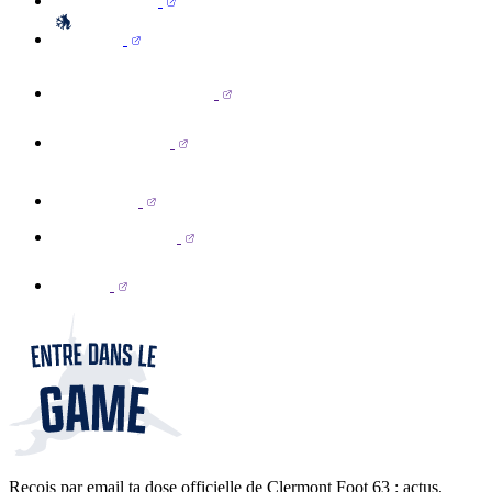
Reçois par email ta dose officielle de Clermont Foot 63 : actus,