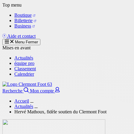
Aller
Top menu
au
Boutique
contenu
Billetterie
principal
Business
Aide et contact
Menu
Fermer
Mises en avant
Actualités
équipe pro
Classement
Calendrier
Recherche
Mon compte
Accueil
Actualités
Hervé Mathoux, fidèle soutien du Clermont Foot