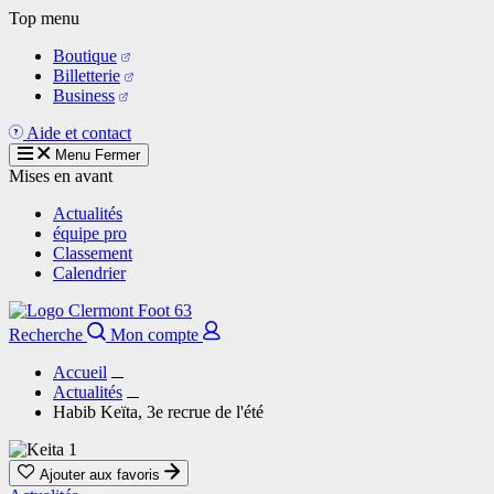
Aller
Top menu
au
Boutique
contenu
Billetterie
principal
Business
Aide et contact
Menu
Fermer
Mises en avant
Actualités
équipe pro
Classement
Calendrier
Recherche
Mon compte
Accueil
Actualités
Habib Keïta, 3e recrue de l'été
Ajouter aux favoris