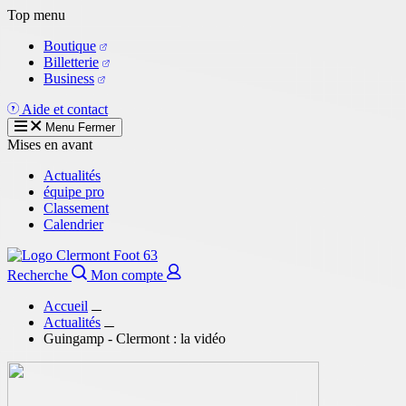
Aller
Top menu
au
Boutique
contenu
Billetterie
principal
Business
Aide et contact
Menu
Fermer
Mises en avant
Actualités
équipe pro
Classement
Calendrier
Recherche
Mon compte
Accueil
Actualités
Guingamp - Clermont : la vidéo