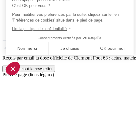
C'est OK pour vous ?
Pour modifier vos préférences par la suite, cliquez sur le lien
'Préférences de cookies' situé dans le pied de page.
Lire la politique de confidentialité
Consentements certifiés par
Non merci
Je choisis
OK pour moi
Reçois par email ta dose officielle de Clermont Foot 63 : actus, matchs
Axeptio consent
Plateforme de Gestion du Consentement : Personnalisez vo
Je m'inscris à la newsletter
Pied de page (liens légaux)
Notre plateforme vous permet d'adapter et de gérer vos param
© 2026 Clermont Foot 63
Présentation Générale
Mentions légales
Politique de confidentialité
Plan du site
Accessibilité: Partiellement conforme
Conditions générales de vente
Gestion des cookies
Réalisé par