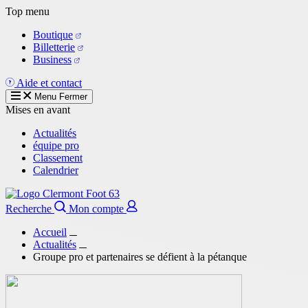
Aller
Top menu
au
Boutique
contenu
Billetterie
principal
Business
Aide et contact
Menu
Fermer
Mises en avant
Actualités
équipe pro
Classement
Calendrier
Recherche
Mon compte
Accueil
Actualités
Groupe pro et partenaires se défient à la pétanque