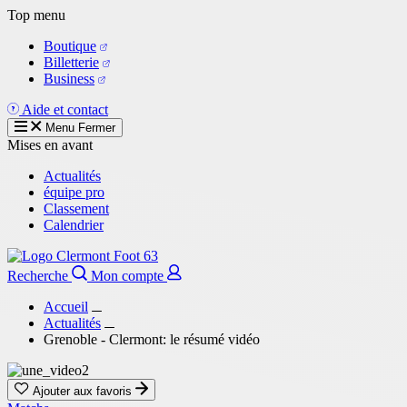
Aller
Top menu
au
Boutique
contenu
Billetterie
principal
Business
Aide et contact
Menu
Fermer
Mises en avant
Actualités
équipe pro
Classement
Calendrier
Recherche
Mon compte
Accueil
Actualités
Grenoble - Clermont: le résumé vidéo
Ajouter aux favoris