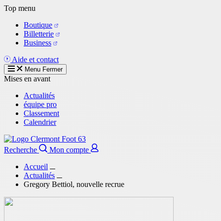
Aller
Top menu
au
Boutique
contenu
Billetterie
principal
Business
Aide et contact
Menu
Fermer
Mises en avant
Actualités
équipe pro
Classement
Calendrier
Recherche
Mon compte
Accueil
Actualités
Gregory Bettiol, nouvelle recrue