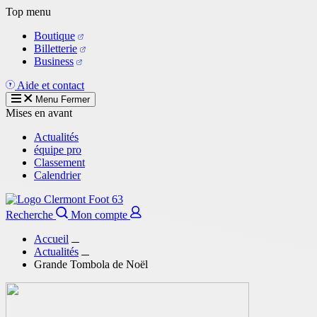
Aller
Top menu
au
Boutique
contenu
Billetterie
principal
Business
Aide et contact
Menu
Fermer
Mises en avant
Actualités
équipe pro
Classement
Calendrier
Recherche
Mon compte
Accueil
Actualités
Grande Tombola de Noël